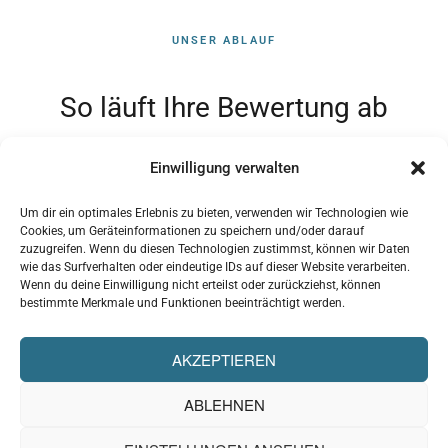
UNSER ABLAUF
So läuft Ihre Bewertung ab
Einwilligung verwalten
SCHRITT 01
Um dir ein optimales Erlebnis zu bieten, verwenden wir Technologien wie
Cookies, um Geräteinformationen zu speichern und/oder darauf
Erstgespräch & Auftragsklärung
zuzugreifen. Wenn du diesen Technologien zustimmst, können wir Daten
wie das Surfverhalten oder eindeutige IDs auf dieser Website verarbeiten.
In einem unverbindlichen Gespräch klären wir Ihren
Wenn du deine Einwilligung nicht erteilst oder zurückziehst, können
bestimmte Merkmale und Funktionen beeinträchtigt werden.
Bewertungsanlass, die Objektart und Ihre individuellen
Anforderungen. Wir erläutern den Ablauf und erstellen
AKZEPTIEREN
Ihnen ein transparentes Angebot.
ABLEHNEN